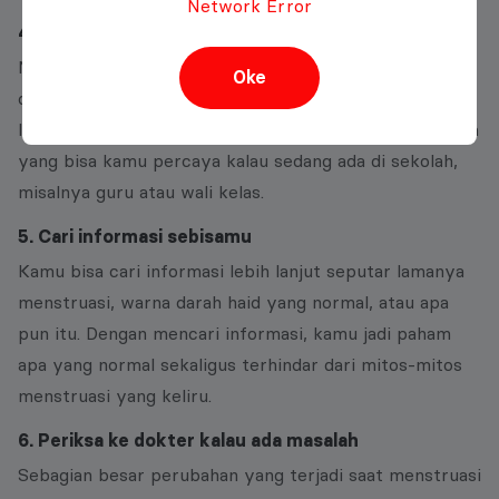
Network Error
4. Minta bantuan orang dewasa
Menstruasi pertama kadang ada aja masalahnya, mulai
Oke
dari lupa bawa pembalut, darah yang “tembus”, dan
lain-lain. Buat jaga-jaga, mintalah bantuan orang dewasa
yang bisa kamu percaya kalau sedang ada di sekolah,
misalnya guru atau wali kelas.
5. Cari informasi sebisamu
Kamu bisa cari informasi lebih lanjut seputar lamanya
menstruasi, warna darah haid yang normal, atau apa
pun itu. Dengan mencari informasi, kamu jadi paham
apa yang normal sekaligus terhindar dari mitos-mitos
menstruasi yang keliru.
6. Periksa ke dokter kalau ada masalah
Sebagian besar perubahan yang terjadi saat menstruasi