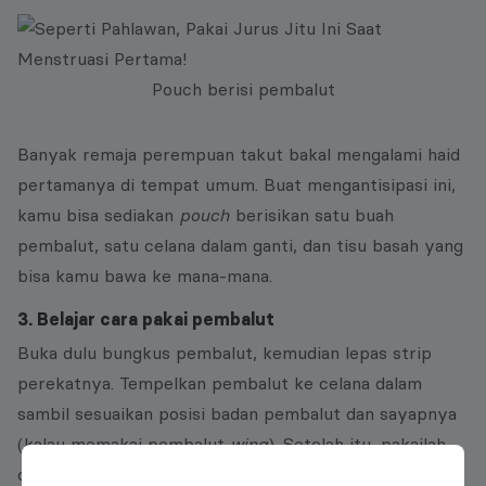
Pouch berisi pembalut
Banyak remaja perempuan takut bakal mengalami haid
pertamanya di tempat umum. Buat mengantisipasi ini,
kamu bisa sediakan
pouch
berisikan satu buah
pembalut, satu celana dalam ganti, dan tisu basah yang
bisa kamu bawa ke mana-mana.
3. Belajar cara pakai pembalut
Buka dulu bungkus pembalut, kemudian lepas strip
perekatnya. Tempelkan pembalut ke celana dalam
sambil sesuaikan posisi badan pembalut dan sayapnya
(kalau memakai pembalut
wing
). Setelah itu, pakailah
celana dalam seperti biasa.