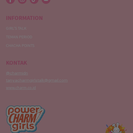
INFORMATION
GIRL'S TALK
TEMAN PERIOD
CHACHA POINTS
KONTAK
@charmidn
tanyacharmgirlstalk@gmail.com
www.charm.co.id