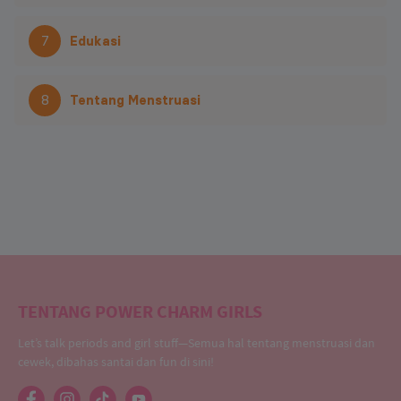
7
Edukasi
8
Tentang Menstruasi
TENTANG POWER CHARM GIRLS
Let’s talk periods and girl stuff—Semua hal tentang menstruasi dan
cewek, dibahas santai dan fun di sini!