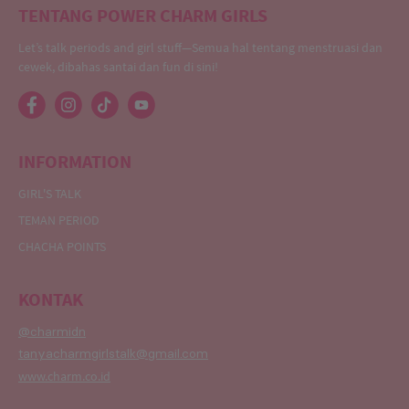
TENTANG POWER CHARM GIRLS
Let’s talk periods and girl stuff—Semua hal tentang menstruasi dan
cewek, dibahas santai dan fun di sini!
INFORMATION
GIRL'S TALK
TEMAN PERIOD
CHACHA POINTS
KONTAK
@charmidn
tanyacharmgirlstalk@gmail.com
www.charm.co.id