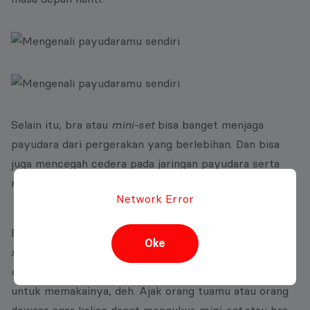
Selain itu, bra atau
mini-set
bisa banget menjaga
payudara dari pergerakan yang berlebihan. Dan bisa
juga mencegah cedera pada jaringan payudara serta
membuat postur tubuhmu terlihat lebih baik.
Network Error
Biar seru, kamu bisa memilih bentuk dan motif
mini-
Oke
set
, banyak sekali pilihan yang lucu-lucu di toko dan
online shop
kok! Kamu pastinya jadi bersemangat
untuk memakainya, deh. Ajak orang tuamu atau orang