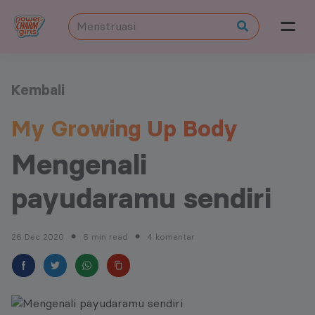
Kembali
My Growing Up Body
Mengenali
payudaramu sendiri
26 Dec 2020
6 min read
4 komentar
●
●