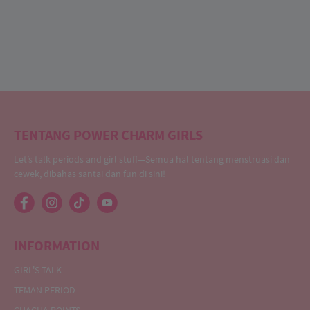
TENTANG POWER CHARM GIRLS
Let’s talk periods and girl stuff—Semua hal tentang menstruasi dan
cewek, dibahas santai dan fun di sini!
INFORMATION
GIRL'S TALK
TEMAN PERIOD
CHACHA POINTS