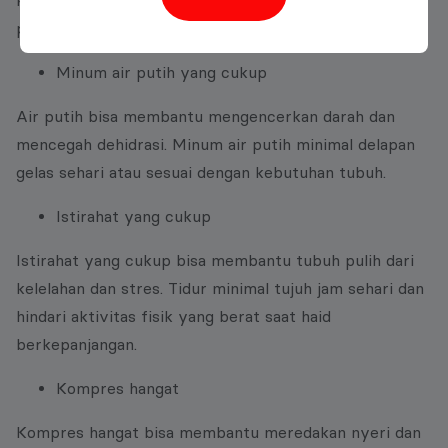
kiwi, paprika, atau brokoli, untuk membantu
penyerapan zat besi.
Minum air putih yang cukup
Air putih bisa membantu mengencerkan darah dan
mencegah dehidrasi. Minum air putih minimal delapan
gelas sehari atau sesuai dengan kebutuhan tubuh.
Istirahat yang cukup
Istirahat yang cukup bisa membantu tubuh pulih dari
kelelahan dan stres. Tidur minimal tujuh jam sehari dan
hindari aktivitas fisik yang berat saat haid
berkepanjangan.
Kompres hangat
Kompres hangat bisa membantu meredakan nyeri dan