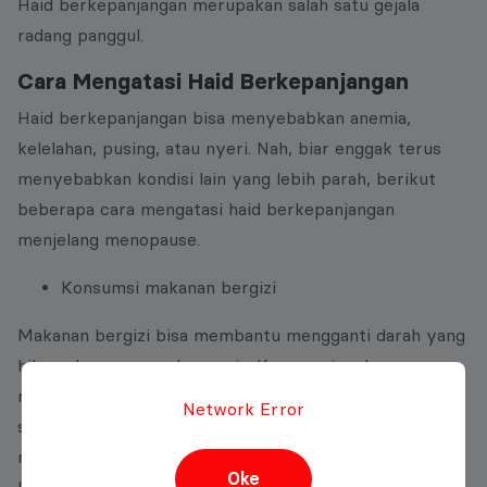
Haid berkepanjangan merupakan salah satu gejala
radang panggul.
Cara Mengatasi Haid Berkepanjangan
Haid berkepanjangan bisa menyebabkan anemia,
kelelahan, pusing, atau nyeri. Nah, biar enggak terus
menyebabkan kondisi lain yang lebih parah, berikut
beberapa cara mengatasi haid berkepanjangan
menjelang menopause.
Konsumsi makanan bergizi
Makanan bergizi bisa membantu mengganti darah yang
hilang dan mencegah anemia. Konsumsi makanan yang
mengandung zat besi, seperti daging merah, hati, telur,
Network Error
sayuran hijau, atau kacang-kacangan. Juga konsumsi
makanan yang mengandung vitamin C, seperti jeruk,
Oke