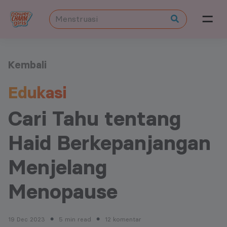
Kembali
Edukasi
Cari Tahu tentang
Haid Berkepanjangan
Menjelang
Menopause
19 Dec 2023
5 min read
12 komentar
●
●