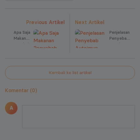
Previous Artikel
Next Artikel
Apa Saja
Penjelasan
Makanan
Penyebab
Penyebab
Autoimun
Keputihan?
Pada
Cek
Wanita!
Selengkapnya
Di sini Ya
Kembali ke list artikel
Komentar (0)
A