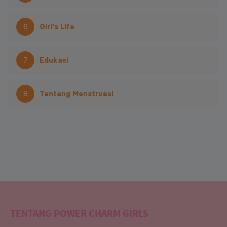
6
Girl's Life
7
Edukasi
8
Tentang Menstruasi
TENTANG POWER CHARM GIRLS