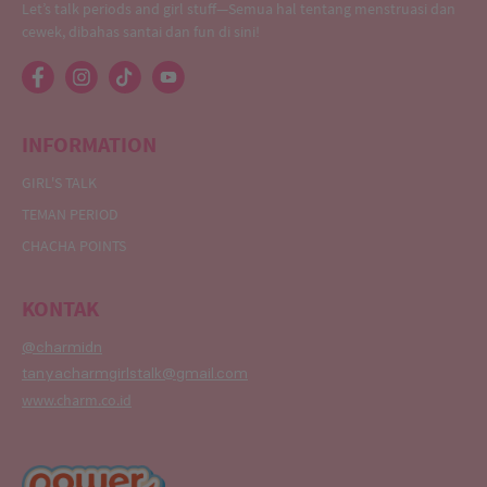
Let’s talk periods and girl stuff—Semua hal tentang menstruasi dan
cewek, dibahas santai dan fun di sini!
INFORMATION
GIRL'S TALK
TEMAN PERIOD
CHACHA POINTS
KONTAK
@charmidn
tanyacharmgirlstalk@gmail.com
www.charm.co.id