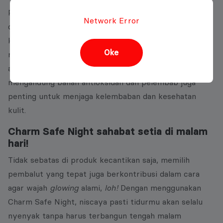
Pilihlah produk yang mengandung bahan-bahan alami
Network Error
dan aman untuk kulit. Misalnya, produk dengan
kandungan vitamin C atau E dapat membantu
Oke
mencerahkan dan melindungi kulit dari kerusakan
akibat paparan sinar matahari. Selain itu, produk yang
mengandung bahan antioksidan dan pelembab juga
penting untuk menjaga kelembaban dan kesehatan
kulit.
Charm Safe Night sahabat setia di malam
hari!
Tidak sebatas di produk kecantikan saja, memilih
pembalut yang tepat juga berkontribusi dalam cara
agar wajah
glowing
alami,
loh!
Dengan menggunakan
Charm Safe Night, niscaya pasti tidurmu akan selalu
nyenyak tanpa harus terbangun tengah malam